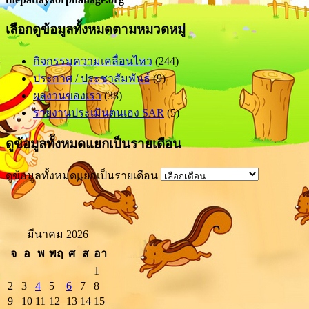
เลือกดูข้อมูลทั้งหมดตามหมวดหมู่
กิจกรรมความเคลื่อนไหว
(244)
ประกาศ / ประชาสัมพันธ์
(9)
ผลงานของเรา
(38)
รายงานประเมินตนเอง SAR
(5)
ดูข้อมูลทั้งหมดแยกเป็นรายเดือน
ดูข้อมูลทั้งหมดแยกเป็นรายเดือน
มีนาคม 2026
จ
อ
พ
พฤ
ศ
ส
อา
1
2
3
4
5
6
7
8
9
10
11
12
13
14
15