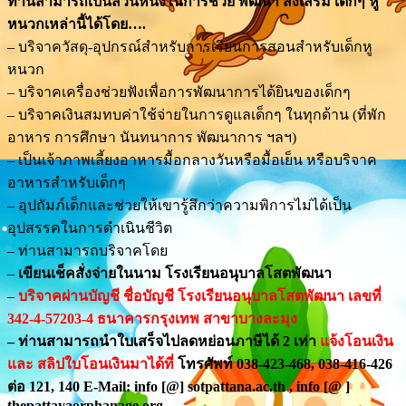
ท่านสามารถเป็นส่วนหนึ่งในการช่วย พัฒนา ส่งเสริม เด็กๆ หู
หนวกเหล่านี้ได้โดย….
– บริจาควัสดุ-อุปกรณ์สำหรับการเรียนการสอนสำหรับเด็กหู
หนวก
– บริจาคเครื่องช่วยฟังเพื่อการพัฒนาการได้ยินของเด็กๆ
– บริจาคเงินสมทบค่าใช้จ่ายในการดูแลเด็กๆ ในทุกด้าน (ที่พัก
อาหาร การศึกษา นันทนาการ พัฒนาการ ฯลฯ)
– เป็นเจ้าภาพเลี้ยงอาหารมื้อกลางวันหรือมื้อเย็น หรือบริจาค
อาหารสำหรับเด็กๆ
– อุปถัมภ์เด็กและช่วยให้เขารู้สึกว่าความพิการไม่ได้เป็น
อุปสรรคในการดำเนินชีวิต
– ท่านสามารถบริจาคโดย
–
เขียนเช็คสั่งจ่ายในนาม โรงเรียนอนุบาลโสตพัฒนา
–
บริจาคผ่านบัญชี ชื่อบัญชี โรงเรียนอนุบาลโสตพัฒนา เลขที่
342-4-57203-4 ธนาคารกรุงเทพ สาขาบางละมุง
– ท่านสามารถนำใบเสร็จไปลดหย่อนภาษีได้ 2 เท่า
แจ้งโอนเงิน
และ สลิปใบโอนเงินมาได้ที่
โทรศัพท์ 038-423-468, 038-416-426
ต่อ 121, 140 E-Mail: info [@] sotpattana.ac.th , info [@ ]
thepattayaorphanage.org