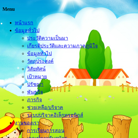
Menu
หน้าแรก
ข้อมูลทั่วไป
ประวัติความเป็นมา
เกียรติประวัติและความภาคภูมิใจ
ข้อมูลทั่วไป
วัตถุประสงค์
วิสัยทัศน์
เป้าหมาย
ปรัชญา
พันธกิจ
ภารกิจ
ช่วยเหลือ/บริจาค
ระบบบริจาคอิเล็กทรอนิกส์
งานของเรา
การเรียนการสอน